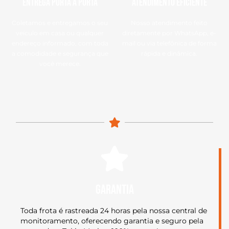
Entrega Porta a Porta
Atendimento eficiente
Coletamos e entregamos o seu
Nosso atendimento feito
veículo em casa ou qualquer
diretamente por WhatsApp, e-
endereço informado, com toda
mail ou via telefônica de forma
a comodidade e segurança que
rápida e dinâmica.
você merece.
garantia
Toda frota é rastreada 24 horas pela nossa central de
monitoramento, oferecendo garantia e seguro pela