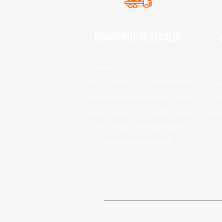
Transporte de Veículos
A Logauto tem um compromisso
C
com a segurança e qualidade no
mo
transporte do seu veículo, moto
fun
ou carro esportivo. Todos nossos
per
serviços são realizados por
carretas adequadas.