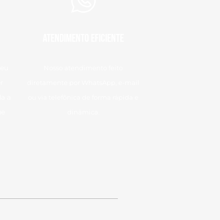
Atendimento eficiente
seu
Nosso atendimento feito
r
diretamente por WhatsApp, e-mail
a a
ou via telefônica de forma rápida e
ue
dinâmica.