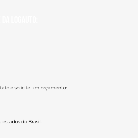
e da Logauto:
ntato
e solicite um orçamento:
 estados do Brasil.