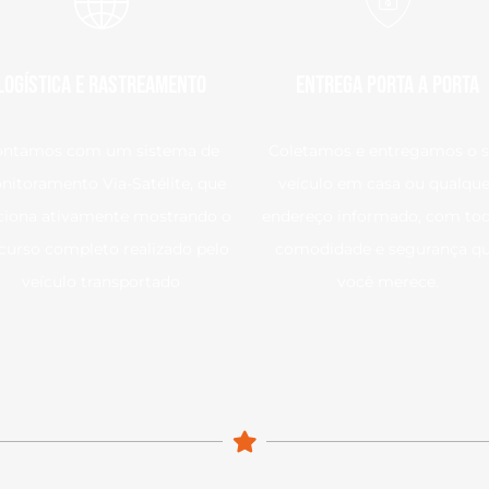
Logística e Rastreamento
Entrega Porta a Porta
ontamos com um sistema de
Coletamos e entregamos o 
nitoramento Via-Satélite, que
veículo em casa ou qualque
ciona ativamente mostrando o
endereço informado, com tod
curso completo realizado pelo
comodidade e segurança q
veículo transportado
você merece.