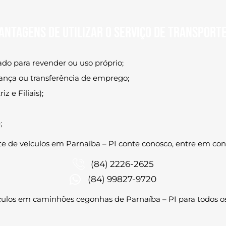
antagens de utilizar o serviço de transport
do para revender ou uso próprio;
ança ou transferência de emprego;
z e Filiais);
;
te de veículos em Parnaíba – PI conte conosco, entre em co
(84) 2226-2625
(84) 99827-9720
ículos em caminhões cegonhas de Parnaíba – PI
para todos os