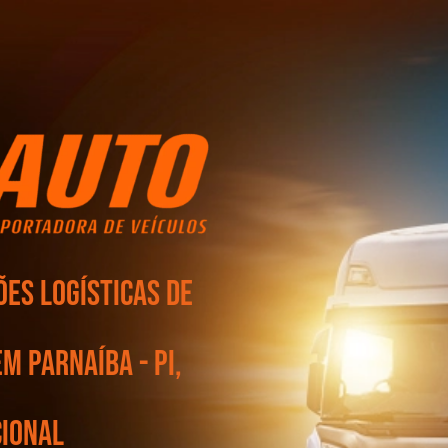
es logísticas de
m Parnaíba - PI,
cional