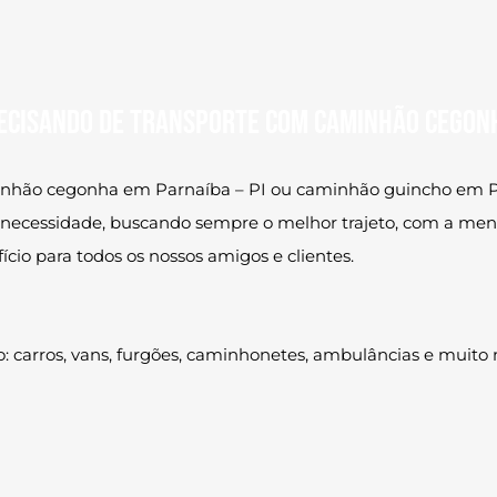
ecisando de transporte com caminhão cegon
nhão cegonha em Parnaíba – PI ou caminhão guincho em Parn
 necessidade, buscando sempre o melhor trajeto, com a meno
cio para todos os nossos amigos e clientes.
o: carros, vans, furgões, caminhonetes, ambulâncias e muit