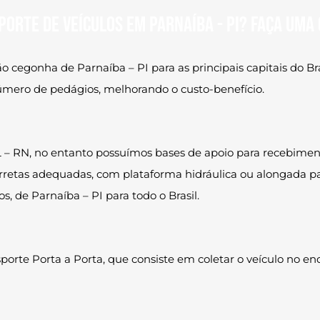
porte de veículos em Parnaíba - PI? Faça uma
 cegonha de Parnaíba – PI para as principais capitais do Br
úmero de pedágios, melhorando o custo-benefício.
 – RN, no entanto possuímos bases de apoio para recebiment
rretas adequadas, com plataforma hidráulica ou alongada para
, de Parnaíba – PI para todo o Brasil.
rte Porta a Porta, que consiste em coletar o veículo no end