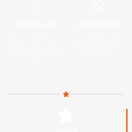
Entrega Porta a Porta
Atendimento eficiente
Coletamos e entregamos o seu
Nosso atendimento feito
veículo em casa ou qualquer
diretamente por WhatsApp, e-
endereço informado, com toda
mail ou via telefônica de forma
a comodidade e segurança que
rápida e dinâmica.
você merece.