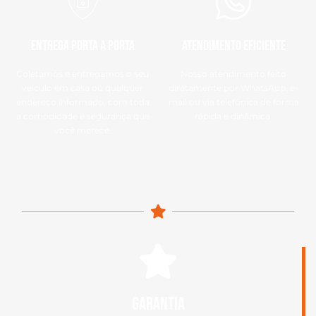
Entrega Porta a Porta
Atendimento eficiente
Coletamos e entregamos o seu
Nosso atendimento feito
veículo em casa ou qualquer
diretamente por WhatsApp, e-
endereço informado, com toda
mail ou via telefônica de forma
a comodidade e segurança que
rápida e dinâmica.
você merece.
garantia