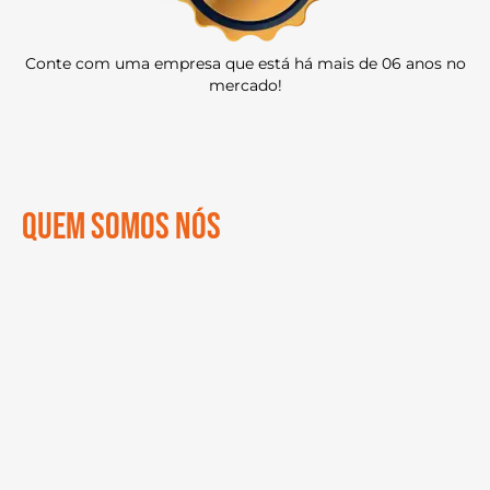
Conte com uma empresa que está há mais de 06 anos no
mercado!
QUEM SOMOS NÓS
A
LOGAUTO
é uma empresa especializada no segmento
de transporte de veículos, sediada em Natal/RN,
possuindo uma filial em São Bernardo do Campo/SP, atua
oferecendo serviços de transporte veículos para todo
território nacional.
Nosso diferencial competitivo é oferecer soluções
logísticas para nossos clientes e atender às suas
necessidades individuais.